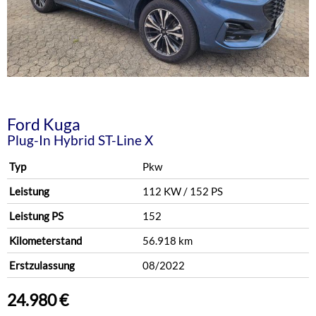
Ford
Kuga
Plug-In Hybrid ST-Line X
Typ
Pkw
Leistung
112 KW / 152 PS
Leistung PS
152
Kilometerstand
56.918 km
Erstzulassung
08/2022
24.980 €